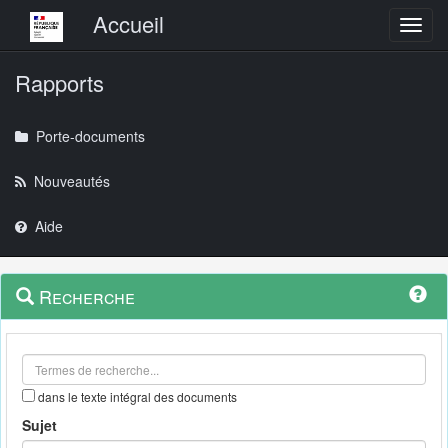
Menu principal
Accueil
Toggl
Rapports
Porte-documents
Nouveautés
Aide
Menu
Navigation
Recherche
contextuel
et
outils
annexes
dans le texte intégral des documents
Sujet