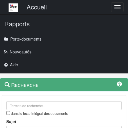
Menu principal
Accueil
Toggl
Rapports
Porte-documents
Nouveautés
Aide
Menu
Navigation
Recherche
contextuel
et
outils
annexes
dans le texte intégral des documents
Sujet