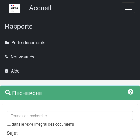
Menu principal
Accueil
Toggl
Rapports
Porte-documents
Nouveautés
Aide
Menu
Navigation
Recherche
contextuel
et
outils
annexes
dans le texte intégral des documents
Sujet