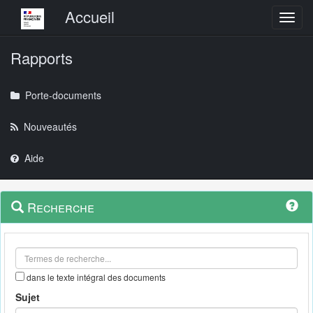
Menu principal
Accueil
Toggl
Rapports
Porte-documents
Nouveautés
Aide
Menu
Navigation
Recherche
contextuel
et
outils
annexes
dans le texte intégral des documents
Sujet