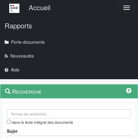
Menu principal
Accueil
Toggl
Rapports
Porte-documents
Nouveautés
Aide
Menu
Navigation
Recherche
contextuel
et
outils
annexes
dans le texte intégral des documents
Sujet