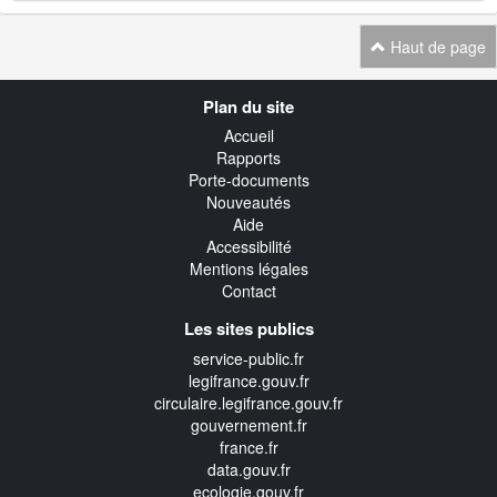
Haut de page
Navigation
Plan du site
transverse
Accueil
Rapports
Porte-documents
Nouveautés
Aide
Accessibilité
Mentions légales
Contact
Les sites publics
service-public.fr
legifrance.gouv.fr
circulaire.legifrance.gouv.fr
gouvernement.fr
france.fr
data.gouv.fr
ecologie.gouv.fr