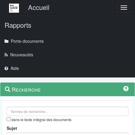
Menu principal
Accueil
Toggl
Rapports
Porte-documents
Nouveautés
Aide
Menu
Navigation
Recherche
contextuel
et
outils
annexes
dans le texte intégral des documents
Sujet