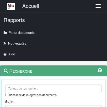
Menu principal
Accueil
Toggl
Rapports
Porte-documents
Nouveautés
Aide
Menu
Navigation
Recherche
contextuel
et
outils
annexes
dans le texte intégral des documents
Sujet