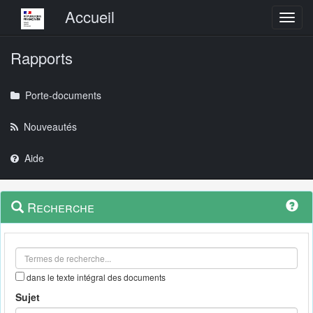
Menu principal
Accueil
Toggl
Rapports
Porte-documents
Nouveautés
Aide
Menu
Navigation
Recherche
contextuel
et
outils
annexes
dans le texte intégral des documents
Sujet