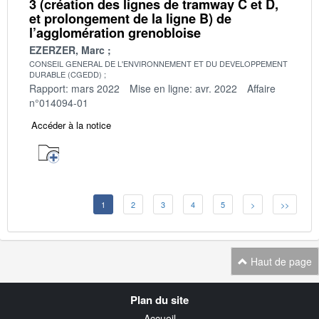
3 (création des lignes de tramway C et D,
et prolongement de la ligne B) de
l’agglomération grenobloise
EZERZER, Marc
CONSEIL GENERAL DE L'ENVIRONNEMENT ET DU DEVELOPPEMENT
DURABLE (CGEDD)
Rapport: mars 2022
Mise en ligne: avr. 2022
Affaire
n°014094-01
Accéder à la notice
1
2
3
4
5
>
>>
Haut de page
Navigation
Plan du site
transverse
Accueil