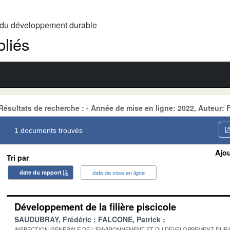
t du développement durable
liés
Résultats de recherche : - Année de mise en ligne: 2022, Auteur:
1 documents trouvés
Ajou
Tri par
date du rapport
date de mise en ligne
Développement de la filière piscicole
SAUDUBRAY, Frédéric
FALCONE, Patrick
INSPECTION GENERALE DE L'ENVIRONNEMENT ET DU DEVELOPPEMENT DURA