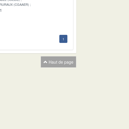
 RURAUX (CGAAER)
01
1
Haut de page