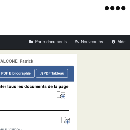
Menu
d'acce
Porte-documents
Nouveautés
Aide
 FALCONE, Patrick
PDF Bibliographie
PDF Tableau
ter tous les documents de la page
BLE (IGEDD)