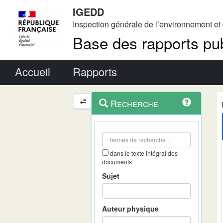
IGEDD
Inspection générale de l’environnement e
Base des rapports pub
Menu principal
Accueil
Rapports
Menu
Navigation
Recherche
contextuel
et
outils
annexes
dans le texte intégral des
documents
Sujet
Auteur physique