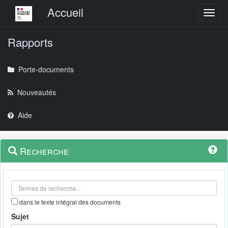
Menu principal
Accueil
Toggl
Rapports
Porte-documents
Nouveautés
Aide
Menu
Navigation
Recherche
contextuel
et
outils
annexes
dans le texte intégral des documents
Sujet