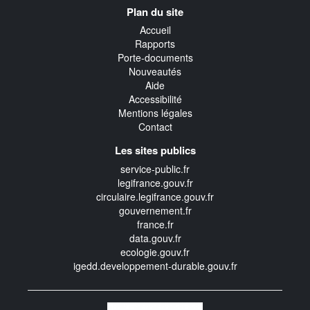
Navigation
Plan du site
transverse
Accueil
Rapports
Porte-documents
Nouveautés
Aide
Accessibilité
Mentions légales
Contact
Les sites publics
service-public.fr
legifrance.gouv.fr
circulaire.legifrance.gouv.fr
gouvernement.fr
france.fr
data.gouv.fr
ecologie.gouv.fr
igedd.developpement-durable.gouv.fr