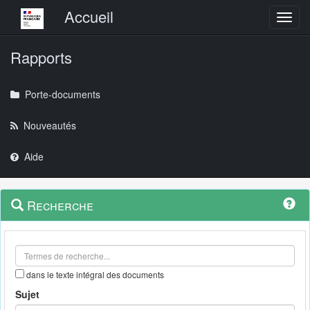
Menu principal
Accueil
Toggl
Rapports
Porte-documents
Nouveautés
Aide
Menu
Navigation
Recherche
contextuel
et
outils
annexes
dans le texte intégral des documents
Sujet