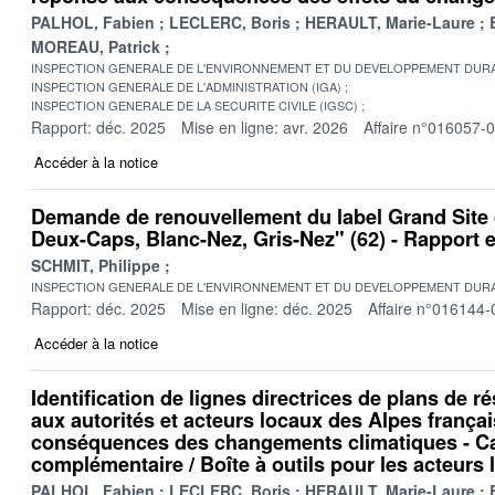
PALHOL, Fabien
LECLERC, Boris
HERAULT, Marie-Laure
MOREAU, Patrick
INSPECTION GENERALE DE L'ENVIRONNEMENT ET DU DEVELOPPEMENT DURA
INSPECTION GENERALE DE L'ADMINISTRATION (IGA)
INSPECTION GENERALE DE LA SECURITE CIVILE (IGSC)
Rapport: déc. 2025
Mise en ligne: avr. 2026
Affaire n°016057-
Accéder à la notice
Demande de renouvellement du label Grand Site
Deux-Caps, Blanc-Nez, Gris-Nez" (62) - Rapport
SCHMIT, Philippe
INSPECTION GENERALE DE L'ENVIRONNEMENT ET DU DEVELOPPEMENT DURA
Rapport: déc. 2025
Mise en ligne: déc. 2025
Affaire n°016144-
Accéder à la notice
Identification de lignes directrices de plans de r
aux autorités et acteurs locaux des Alpes frança
conséquences des changements climatiques - C
complémentaire / Boîte à outils pour les acteurs
PALHOL, Fabien
LECLERC, Boris
HERAULT, Marie-Laure