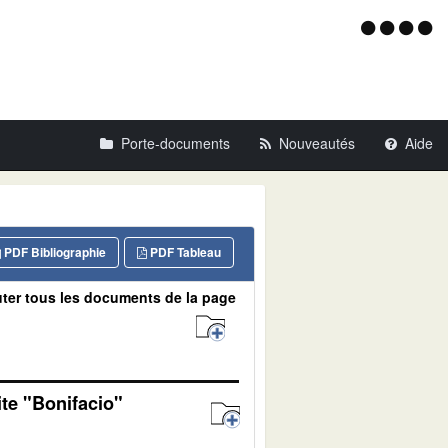
Menu
d'acce
Porte-documents
Nouveautés
Aide
PDF Bibliographie
PDF Tableau
ter tous les documents de la page
ite "Bonifacio"