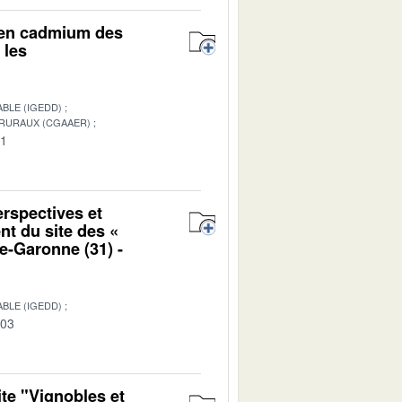
r en cadmium des
 les
BLE (IGEDD)
 RURAUX (CGAAER)
01
erspectives et
nt du site des «
e-Garonne (31) -
BLE (IGEDD)
-03
te "Vignobles et