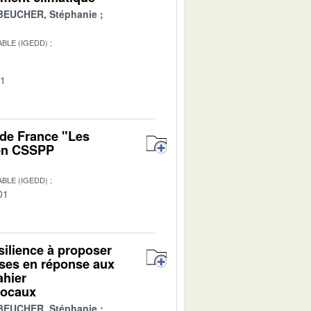
BEUCHER, Stéphanie
BLE (IGEDD)
01
 de France "Les
 en CSSPP
BLE (IGEDD)
01
ésilience à proposer
ises en réponse aux
ahier
 locaux
BEUCHER, Stéphanie