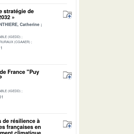
e stratégie de
 2032 »
THIERE, Catherine
BLE (IGEDD)
 RURAUX (CGAAER)
01
 de France "Puy
P
BLE (IGEDD)
01
s de résilience à
es françaises en
ment climatique