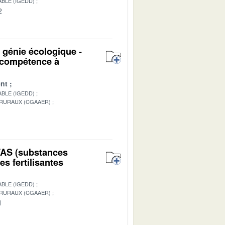
BLE (IGEDD)
2
u génie écologique -
n compétence à
nt
BLE (IGEDD)
 RURAUX (CGAAER)
1
PFAS (substances
s fertilisantes
BLE (IGEDD)
 RURAUX (CGAAER)
1