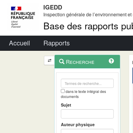
IGEDD
Inspection générale de l’environnement e
Base des rapports pub
Menu principal
Accueil
Rapports
Menu
Navigation
Recherche
contextuel
et
outils
annexes
dans le texte intégral des
documents
Sujet
Auteur physique