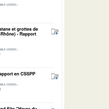
BLE (IGEDD)
1
atane et grottes de
Rhône) - Rapport
BLE (IGEDD)
2
 Rapport en CSSPP
BLE (IGEDD)
2
and Site "Havre du