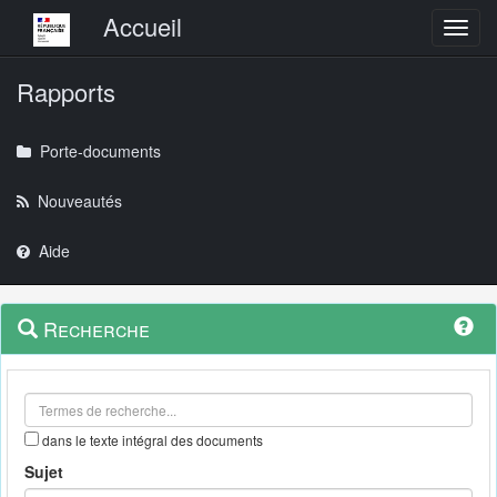
Menu principal
Accueil
Toggl
Rapports
Porte-documents
Nouveautés
Aide
Menu
Navigation
Recherche
contextuel
et
outils
annexes
dans le texte intégral des documents
Sujet