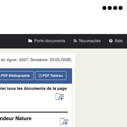
Menu
d'acce
Porte-documents
Nouveautés
Aide
e en ligne: 2007, Domaine: ECOLOGIE,
PDF Bibliographie
PDF Tableau
ter tous les documents de la page
andeur Nature