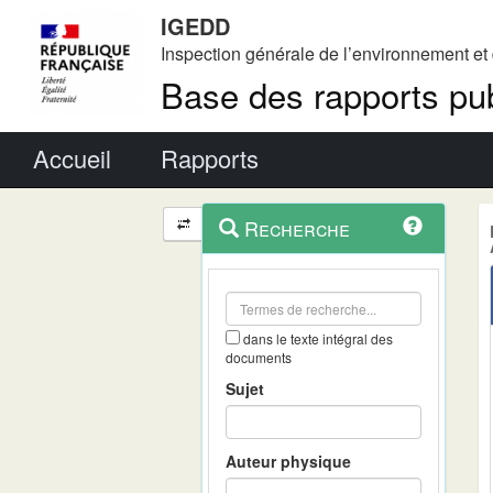
IGEDD
Inspection générale de l’environnement e
Base des rapports pub
Menu principal
Accueil
Rapports
Menu
Navigation
Recherche
contextuel
et
outils
annexes
dans le texte intégral des
documents
Sujet
Auteur physique