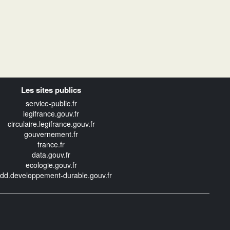
Les sites publics
service-public.fr
legifrance.gouv.fr
circulaire.legifrance.gouv.fr
gouvernement.fr
france.fr
data.gouv.fr
ecologie.gouv.fr
edd.developpement-durable.gouv.fr