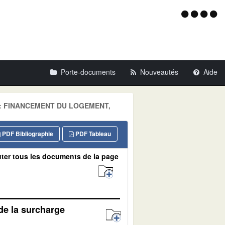
Menu
d'acce
Porte-documents
Nouveautés
Aide
aine: FINANCEMENT DU LOGEMENT,
PDF Bibliographie
PDF Tableau
ter tous les documents de la page
 de la surcharge