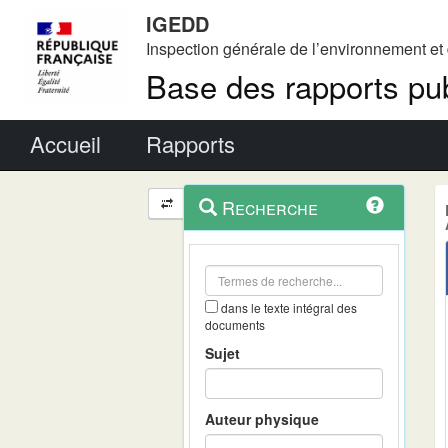
IGEDD
Inspection générale de l’environnement e
Base des rapports pub
Menu principal
Accueil
Rapports
Menu
Navigation
Recherche
contextuel
et
outils
annexes
dans le texte intégral des
documents
Sujet
Auteur physique