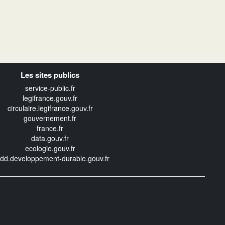
Les sites publics
service-public.fr
legifrance.gouv.fr
circulaire.legifrance.gouv.fr
gouvernement.fr
france.fr
data.gouv.fr
ecologie.gouv.fr
edd.developpement-durable.gouv.fr