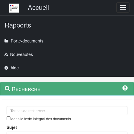
Menu principal
Accueil
Toggl
Rapports
Porte-documents
Nouveautés
Aide
Menu
Navigation
Recherche
contextuel
et
outils
annexes
dans le texte intégral des documents
Sujet