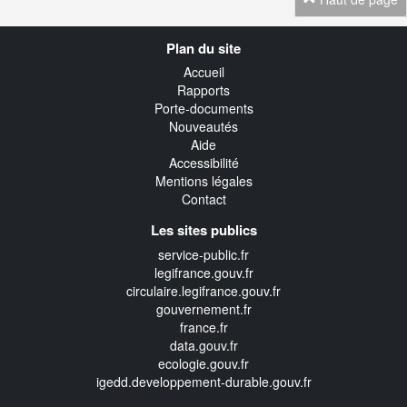
Navigation
Plan du site
transverse
Accueil
Rapports
Porte-documents
Nouveautés
Aide
Accessibilité
Mentions légales
Contact
Les sites publics
service-public.fr
legifrance.gouv.fr
circulaire.legifrance.gouv.fr
gouvernement.fr
france.fr
data.gouv.fr
ecologie.gouv.fr
igedd.developpement-durable.gouv.fr