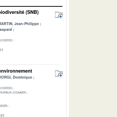
biodiversité (SNB)
ARTIN, Jean-Philippe
aspard
 (CGEDD)
01
 environnement
IORGI, Dominique
 (CGEDD)
 RURAUX (CGAAER)
GESR)
-01