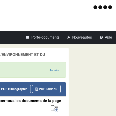
Menu
d'acce
Porte-documents
Nouveautés
Aide
E L'ENVIRONNEMENT ET DU
Annuler
PDF Bibliographie
PDF Tableau
ter tous les documents de la page