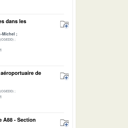
es dans les
-Michel
 (CGEDD)
01
 aéroportuaire de
 (CGEDD)
01
e A88 - Section