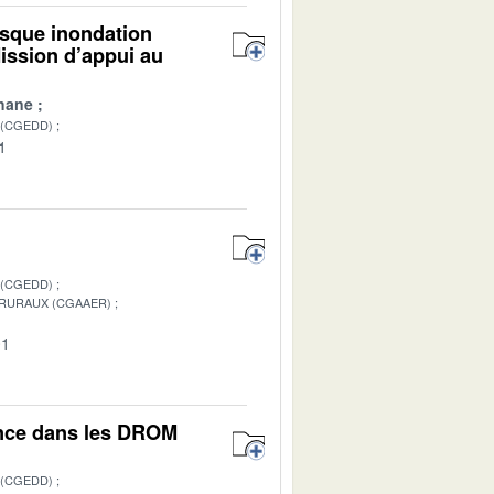
isque inondation
ission d’appui au
hane
 (CGEDD)
1
 (CGEDD)
 RURAUX (CGAAER)
01
ance dans les DROM
 (CGEDD)