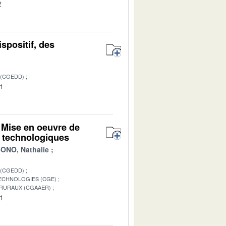
2
ispositif, des
 (CGEDD)
01
 Mise en oeuvre de
t technologiques
NO, Nathalie
 (CGEDD)
TECHNOLOGIES (CGE)
 RURAUX (CGAAER)
01