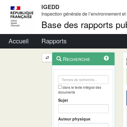
IGEDD
Inspection générale de l’environnement e
Base des rapports pub
Menu principal
Accueil
Rapports
Menu
Navigation
Recherche
contextuel
et
outils
annexes
dans le texte intégral des
documents
Sujet
Auteur physique