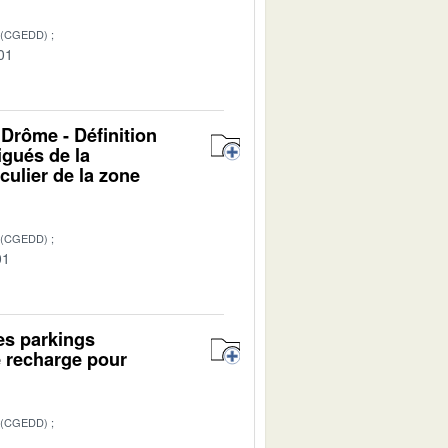
 (CGEDD)
01
 Drôme - Définition
igués de la
culier de la zone
 (CGEDD)
01
es parkings
e recharge pour
 (CGEDD)