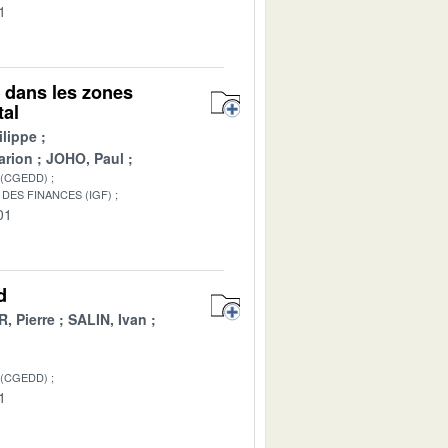
1
s dans les zones
tal
lippe
arion
JOHO, Paul
 (CGEDD)
DES FINANCES (IGF)
01
d
, Pierre
SALIN, Ivan
 (CGEDD)
1