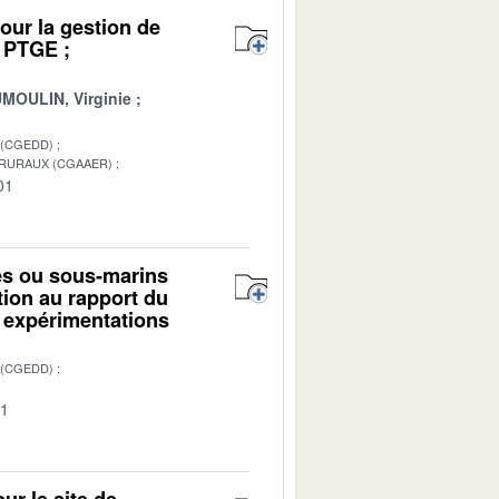
pour la gestion de
e PTGE ;
MOULIN, Virginie
 (CGEDD)
 RURAUX (CGAAER)
01
mes ou sous-marins
ion au rapport du
 expérimentations
 (CGEDD)
01
r le site de