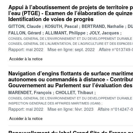
Appui à l’aboutissement de projets de territoire 
l’eau (PTGE) - Examen de l’élaboration de quinz
Identification de voies de progrès
GITTON, Claude
KOSUTH, Pascal
BERTRAND, Nathalie
DU
FALLON, Gérard
ALLIMANT, Philippe
JOLY, Jacques
CONSEIL GENERAL DE L'ENVIRONNEMENT ET DU DEVELOPPEMENT DURABLE
CONSEIL GENERAL DE L'ALIMENTATION, DE L'AGRICULTURE ET DES ESPACES
Rapport: mai 2022
Mise en ligne: sept. 2022
Affaire n°013749-
Accéder à la notice
Navigation d’engins flottants de surface mariti
autonomes ou commandés à distance - Contribut
Gouvernement au Parlement sur l’évaluation des
MARENDET, François
CHOLLET, Thibaut
CONSEIL GENERAL DE L'ENVIRONNEMENT ET DU DEVELOPPEMENT DURABLE
INSPECTION GENERALE DES AFFAIRES MARITIMES (IGAM)
Rapport: mai 2022
Mise en ligne: févr. 2023
Affaire n°014247-
Accéder à la notice
Renouvellement du label Grand Site de France pou