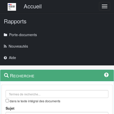
Menu principal
Accueil
Toggl
Rapports
Porte-documents
Nouveautés
Aide
Menu
Navigation
Recherche
contextuel
et
outils
annexes
dans le texte intégral des documents
Sujet