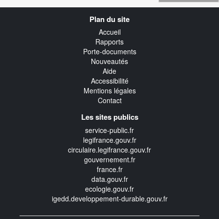
Navigation
Plan du site
transverse
Accueil
Rapports
Porte-documents
Nouveautés
Aide
Accessibilité
Mentions légales
Contact
Les sites publics
service-public.fr
legifrance.gouv.fr
circulaire.legifrance.gouv.fr
gouvernement.fr
france.fr
data.gouv.fr
ecologie.gouv.fr
igedd.developpement-durable.gouv.fr