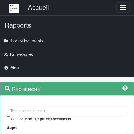
Menu principal
Accueil
Toggl
Rapports
Porte-documents
Nouveautés
Aide
Menu
Navigation
Recherche
contextuel
et
outils
annexes
dans le texte intégral des documents
Sujet