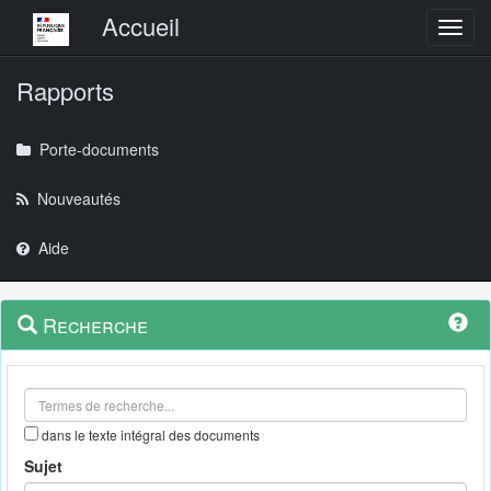
Menu principal
Accueil
Toggl
Rapports
Porte-documents
Nouveautés
Aide
Menu
Navigation
Recherche
contextuel
et
outils
annexes
dans le texte intégral des documents
Sujet