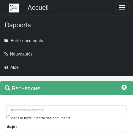
Menu principal
Accueil
Toggl
Rapports
Porte-documents
Nouveautés
Aide
Menu
Navigation
Recherche
contextuel
et
outils
annexes
dans le texte intégral des documents
Sujet