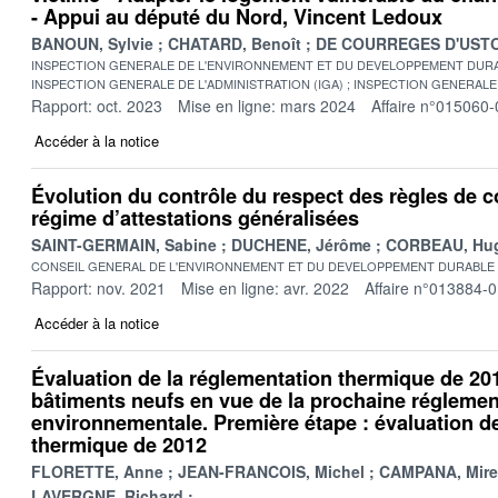
- Appui au député du Nord, Vincent Ledoux
BANOUN, Sylvie
CHATARD, Benoît
DE COURREGES D'USTO
INSPECTION GENERALE DE L'ENVIRONNEMENT ET DU DEVELOPPEMENT DURA
INSPECTION GENERALE DE L'ADMINISTRATION (IGA)
INSPECTION GENERALE 
Rapport: oct. 2023
Mise en ligne: mars 2024
Affaire n°015060-
Accéder à la notice
Évolution du contrôle du respect des règles de c
régime d’attestations généralisées
SAINT-GERMAIN, Sabine
DUCHENE, Jérôme
CORBEAU, Hu
CONSEIL GENERAL DE L'ENVIRONNEMENT ET DU DEVELOPPEMENT DURABLE
Rapport: nov. 2021
Mise en ligne: avr. 2022
Affaire n°013884-
Accéder à la notice
Évaluation de la réglementation thermique de 20
bâtiments neufs en vue de la prochaine réglemen
environnementale. Première étape : évaluation d
thermique de 2012
FLORETTE, Anne
JEAN-FRANCOIS, Michel
CAMPANA, Mirei
LAVERGNE, Richard