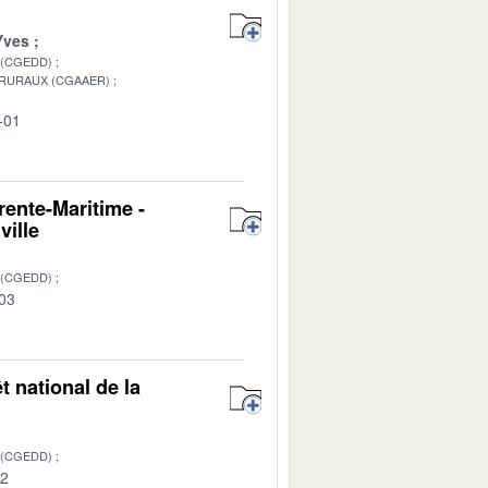
Yves
 (CGEDD)
 RURAUX (CGAAER)
-01
rente-Maritime -
ville
 (CGEDD)
-03
t national de la
 (CGEDD)
02