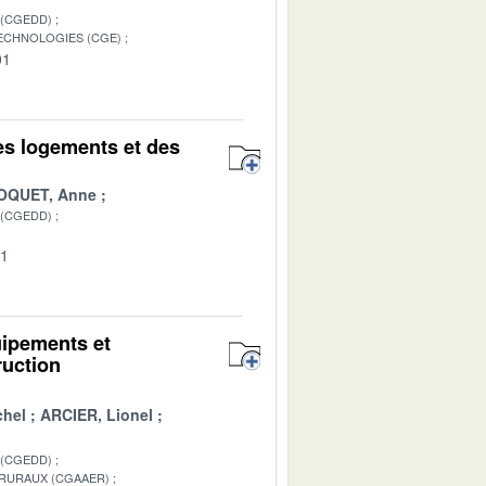
 (CGEDD)
TECHNOLOGIES (CGE)
01
des logements et des
OQUET, Anne
 (CGEDD)
01
uipements et
ruction
hel
ARCIER, Lionel
 (CGEDD)
 RURAUX (CGAAER)