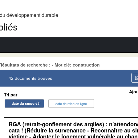
t du développement durable
liés
Résultats de recherche : - Mot clé: construction
42 documents trouvés
Ajou
Tri par
date du rapport
date de mise en ligne
RGA (retrait-gonflement des argiles) : n'attendon
cata ! (Réduire la survenance - Reconnaître au si
victime - Adapter le logement vulnérable au cha