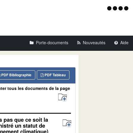
Menu
d'acce
Porte-documents
Nouveautés
Aide
PDF Bibliographie
PDF Tableau
ter tous les documents de la page
s pas que ce soit la
nistré un statut de
ngement climatique)