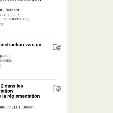
U, Bernard
BLE (IGEDD)
DES FINANCES (IGF)
01
onstruction vers un
gues
 (CGEDD)
01
12 dans les
tation
e la réglementation
lle
PILLET, Didier