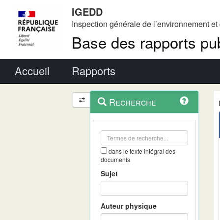
IGEDD
Inspection générale de l’environnement e
Base des rapports pub
Menu principal
Accueil
Rapports
Menu
Navigation
Recherche
contextuel
et
outils
annexes
dans le texte intégral des
documents
Sujet
Auteur physique