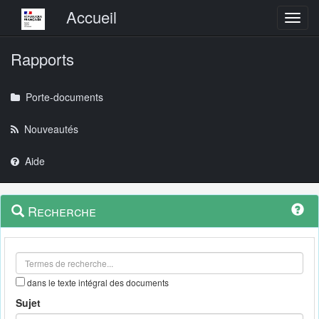
Menu principal
Accueil
Toggl
Rapports
Porte-documents
Nouveautés
Aide
Menu
Navigation
Recherche
contextuel
et
outils
annexes
dans le texte intégral des documents
Sujet