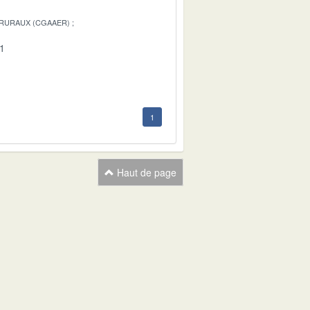
 RURAUX (CGAAER)
01
1
Haut de page