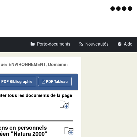
Menu
d'acce
Porte-documents
Nouveautés
Aide
atique: ENVIRONNEMENT, Domaine:
PDF Bibliographie
PDF Tableau
ter tous les documents de la page
yens en personnels
péen "Natura 2000"