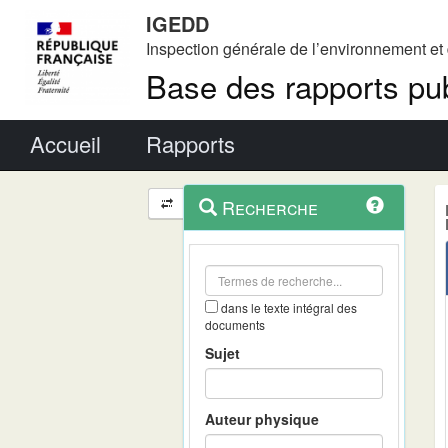
IGEDD
Inspection générale de l’environnement e
Base des rapports pub
Menu principal
Accueil
Rapports
Menu
Navigation
Recherche
contextuel
et
outils
annexes
dans le texte intégral des
documents
Sujet
Auteur physique