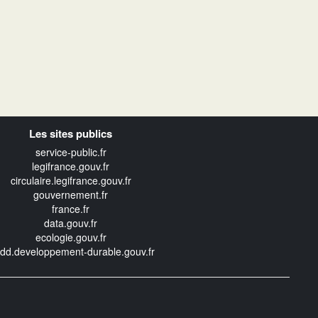
Les sites publics
service-public.fr
legifrance.gouv.fr
circulaire.legifrance.gouv.fr
gouvernement.fr
france.fr
data.gouv.fr
ecologie.gouv.fr
edd.developpement-durable.gouv.fr