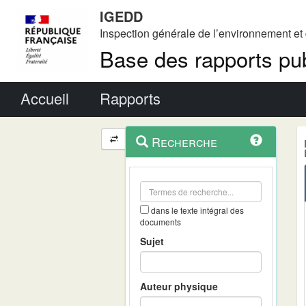
IGEDD
Inspection générale de l’environnement e
Base des rapports pub
Menu principal
Accueil
Rapports
Menu
Navigation
Recherche
contextuel
et
outils
annexes
dans le texte intégral des
documents
Sujet
Auteur physique