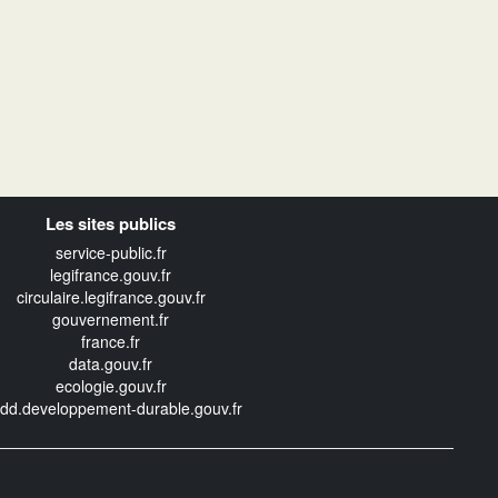
Les sites publics
service-public.fr
legifrance.gouv.fr
circulaire.legifrance.gouv.fr
gouvernement.fr
france.fr
data.gouv.fr
ecologie.gouv.fr
edd.developpement-durable.gouv.fr