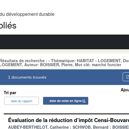
t du développement durable
liés
Résultats de recherche : - Thématique: HABITAT - LOGEMENT, 
LOGEMENT, Auteur: BOISSIER, Pierre, Mot clé: marché foncier
1 documents trouvés
Ajou
Tri par
date du rapport
date de mise en ligne
Évaluation de la réduction d’impôt Censi-Bouvar
AUBEY-BERTHELOT, Catherine
SCHWOB, Bernard
BOISSIER