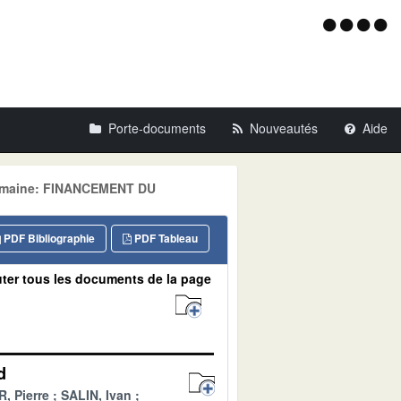
Menu
d'acce
Porte-documents
Nouveautés
Aide
Domaine: FINANCEMENT DU
PDF Bibliographie
PDF Tableau
ter tous les documents de la page
d
, Pierre
SALIN, Ivan