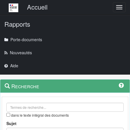
Menu principal
Accueil
Toggl
Rapports
Porte-documents
Nouveautés
Aide
Menu
Navigation
Recherche
contextuel
et
outils
annexes
dans le texte intégral des documents
Sujet