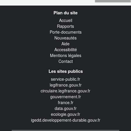
Navigation
Plan du site
transverse
Accueil
Rapports
Porte-documents
Nouveautés
Aide
Accessibilité
Mentions légales
Contact
Les sites publics
service-public.fr
legifrance.gouv.fr
circulaire.legifrance.gouv.fr
gouvernement.fr
france.fr
data.gouv.fr
ecologie.gouv.fr
igedd.developpement-durable.gouv.fr