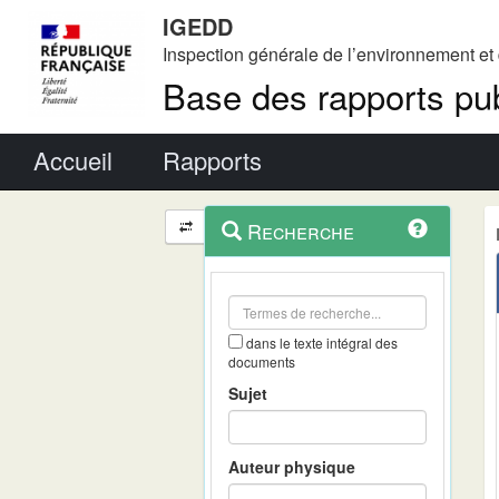
IGEDD
Inspection générale de l’environnement e
Base des rapports pub
Menu principal
Accueil
Rapports
Menu
Navigation
Recherche
contextuel
et
outils
annexes
dans le texte intégral des
documents
Sujet
Auteur physique