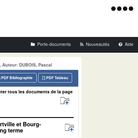
Menu
d'acce
Porte-documents
Nouveautés
Aide
 Auteur: DUBOIS, Pascal
PDF Bibliographie
PDF Tableau
ter tous les documents de la page
tville et Bourg-
ong terme