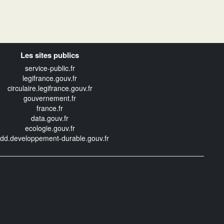
Les sites publics
service-public.fr
legifrance.gouv.fr
circulaire.legifrance.gouv.fr
gouvernement.fr
france.fr
data.gouv.fr
ecologie.gouv.fr
edd.developpement-durable.gouv.fr