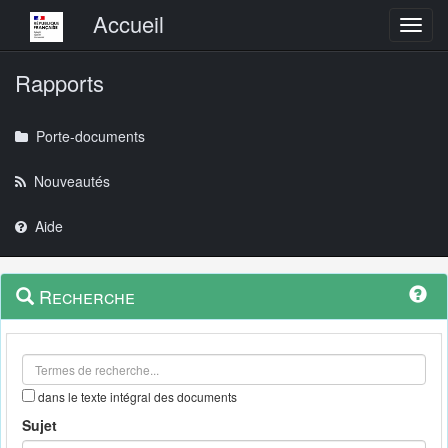
Menu principal
Accueil
Toggl
Rapports
Porte-documents
Nouveautés
Aide
Menu
Navigation
Recherche
contextuel
et
outils
annexes
dans le texte intégral des documents
Sujet