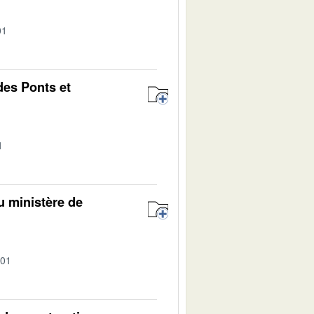
01
des Ponts et
1
du ministère de
-01