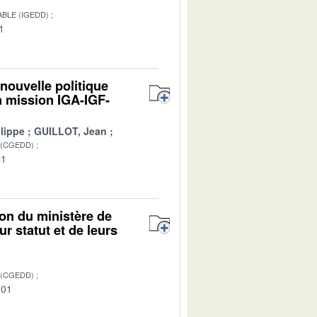
BLE (IGEDD)
1
nouvelle politique
a mission IGA-IGF-
lippe
GUILLOT, Jean
 (CGEDD)
01
ion du ministère de
r statut et de leurs
 (CGEDD)
-01