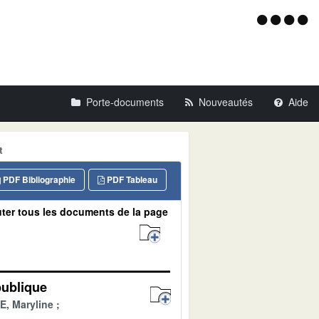
Menu
d'acce
Porte-documents
Nouveautés
Aide
t
PDF Bibliographie
PDF Tableau
ter tous les documents de la page
publique
, Maryline