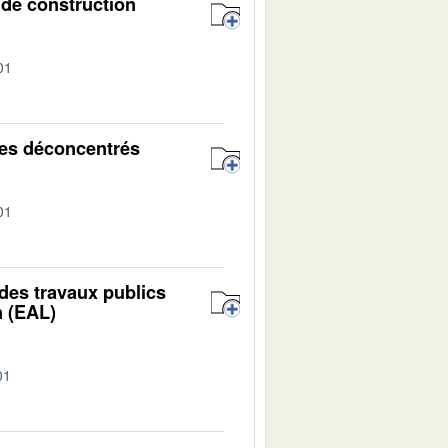
 de construction
01
ces déconcentrés
01
e des travaux publics
n (EAL)
01