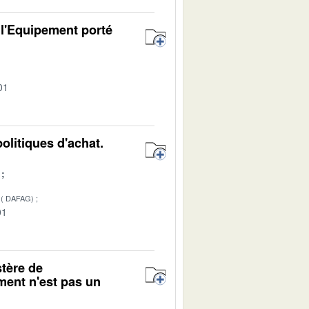
 l'Equipement porté
01
litiques d'achat.
( DAFAG)
01
stère de
ement n'est pas un