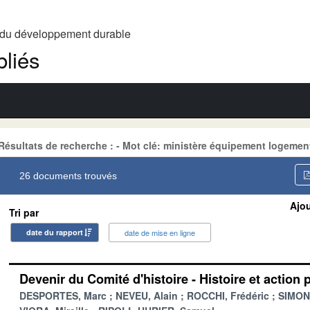
t du développement durable
liés
Résultats de recherche : - Mot clé: ministère équipement logemen
26 documents trouvés
Ajou
Tri par
date du rapport
date de mise en ligne
Devenir du Comité d'histoire - Histoire et action 
DESPORTES, Marc
NEVEU, Alain
ROCCHI, Frédéric
SIMONE