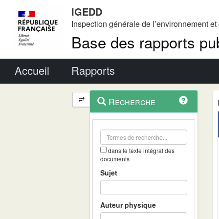
IGEDD
Inspection générale de l’environnement e
Base des rapports pub
Menu principal
Accueil
Rapports
Menu
Navigation
Recherche
contextuel
et
outils
annexes
dans le texte intégral des
documents
Sujet
Auteur physique