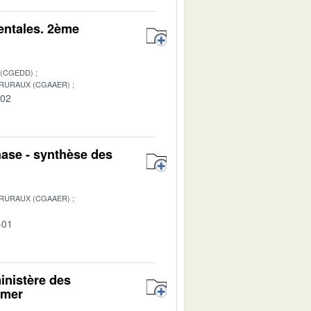
entales. 2ème
 (CGEDD)
 RURAUX (CGAAER)
-02
hase - synthèse des
 RURAUX (CGAAER)
-01
ministère des
 mer