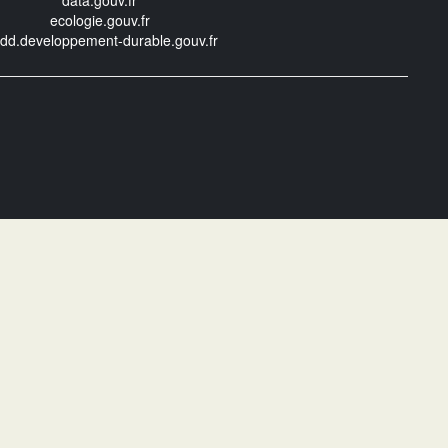
data.gouv.fr
ecologie.gouv.fr
edd.developpement-durable.gouv.fr