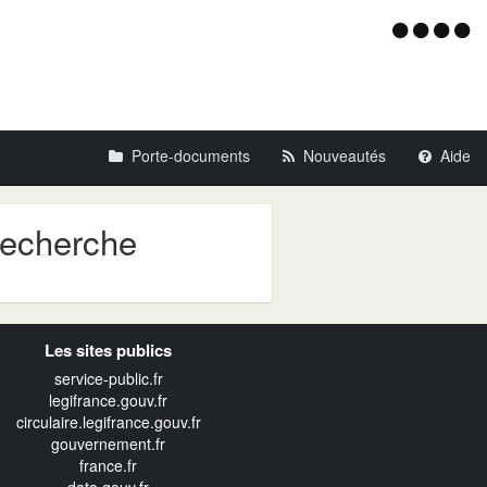
Menu
d'acce
Porte-documents
Nouveautés
Aide
recherche
Les sites publics
service-public.fr
legifrance.gouv.fr
circulaire.legifrance.gouv.fr
gouvernement.fr
france.fr