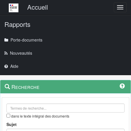
Menu principal
Accueil
Toggl
Rapports
Porte-documents
Nouveautés
Aide
Menu
Navigation
Recherche
contextuel
et
outils
annexes
dans le texte intégral des documents
Sujet