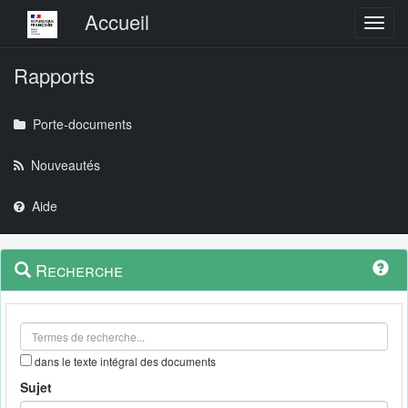
Menu principal
Accueil
Toggl
Rapports
Porte-documents
Nouveautés
Aide
Menu
Navigation
Recherche
contextuel
et
outils
annexes
dans le texte intégral des documents
Sujet