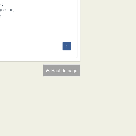
e
 (CGEDD)
01
1
Haut de page