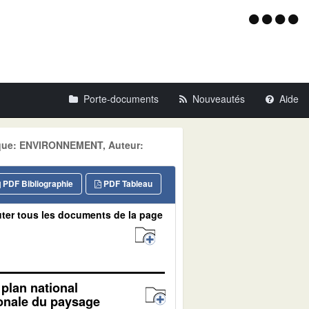
Menu
d'acce
Porte-documents
Nouveautés
Aide
tique: ENVIRONNEMENT, Auteur:
PDF Bibliographie
PDF Tableau
ter tous les documents de la page
plan national
tionale du paysage