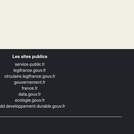
Les sites publics
service-public.fr
legifrance.gouv.fr
circulaire.legifrance.gouv.fr
gouvernement.fr
france.fr
data.gouv.fr
ecologie.gouv.fr
edd.developpement-durable.gouv.fr