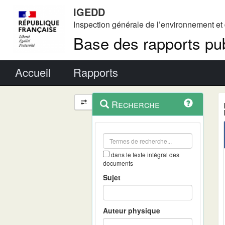
IGEDD
Inspection générale de l’environnement e
Base des rapports pub
Menu principal
Accueil
Rapports
Menu
Navigation
Recherche
contextuel
et
outils
annexes
dans le texte intégral des
documents
Sujet
Auteur physique