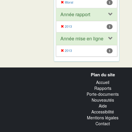
littoral
1
Année rapport
2013
1
Année mise en ligne
2013
1
Navigation
Plan du site
transverse
Accueil
Rapports
Porte-documents
Nouveautés
Aide
Accessibilité
Mentions légales
Contact