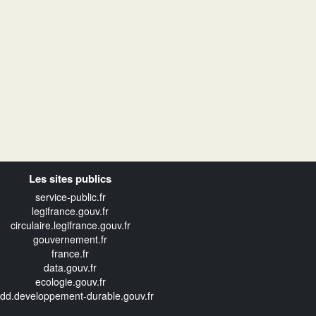
Les sites publics
service-public.fr
legifrance.gouv.fr
circulaire.legifrance.gouv.fr
gouvernement.fr
france.fr
data.gouv.fr
ecologie.gouv.fr
edd.developpement-durable.gouv.fr