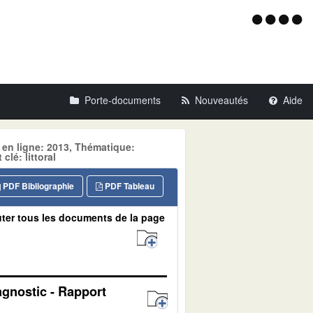
Menu
d'acce
Porte-documents
Nouveautés
Aide
 en ligne: 2013, Thématique:
é: littoral
PDF Bibliographie
PDF Tableau
ter tous les documents de la page
agnostic - Rapport