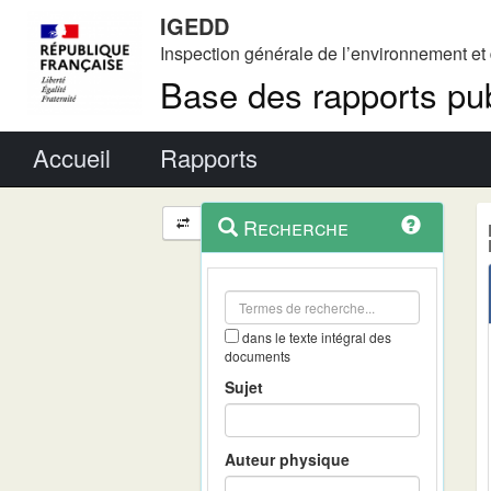
IGEDD
Inspection générale de l’environnement e
Base des rapports pub
Menu principal
Accueil
Rapports
Menu
Navigation
Recherche
contextuel
et
outils
annexes
dans le texte intégral des
documents
Sujet
Auteur physique