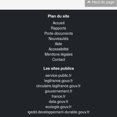
Haut de page
Navigation
Plan du site
transverse
Accueil
Rapports
Porte-documents
Nouveautés
Aide
Accessibilité
Mentions légales
Contact
Les sites publics
service-public.fr
legifrance.gouv.fr
circulaire.legifrance.gouv.fr
gouvernement.fr
france.fr
data.gouv.fr
ecologie.gouv.fr
igedd.developpement-durable.gouv.fr