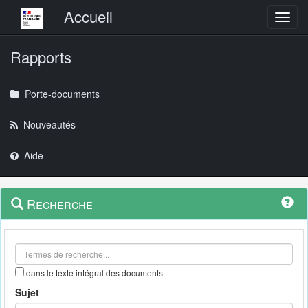
Menu principal
Accueil
Toggl
Rapports
Porte-documents
Nouveautés
Aide
Menu
Navigation
Recherche
contextuel
et
outils
annexes
dans le texte intégral des documents
Sujet