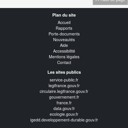
Navigation
Plan du site
transverse
Accueil
Rapports
Porte-documents
Nouveautés
Aide
Accessibilité
Mentions légales
Contact
Les sites publics
service-public.fr
legifrance.gouv.fr
circulaire.legifrance.gouv.fr
gouvernement.fr
france.fr
data.gouv.fr
ecologie.gouv.fr
igedd.developpement-durable.gouv.fr