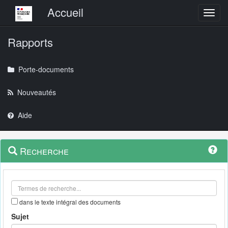
Menu principal
Accueil
Toggl
Rapports
Porte-documents
Nouveautés
Aide
Menu
Navigation
Recherche
contextuel
et
outils
annexes
dans le texte intégral des documents
Sujet