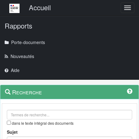
Menu principal
Accueil
Toggl
Rapports
Porte-documents
Nouveautés
Aide
Menu
Navigation
Recherche
contextuel
et
outils
annexes
dans le texte intégral des documents
Sujet