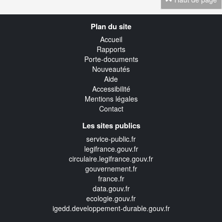
Navigation
Plan du site
transverse
Accueil
Rapports
Porte-documents
Nouveautés
Aide
Accessibilité
Mentions légales
Contact
Les sites publics
service-public.fr
legifrance.gouv.fr
circulaire.legifrance.gouv.fr
gouvernement.fr
france.fr
data.gouv.fr
ecologie.gouv.fr
igedd.developpement-durable.gouv.fr