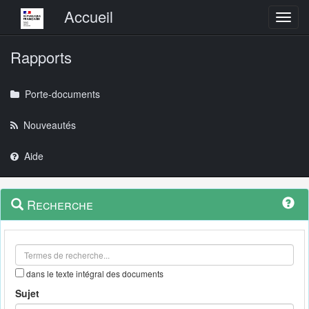
Menu principal
Accueil
Toggl
Rapports
Porte-documents
Nouveautés
Aide
Menu
Navigation
Recherche
contextuel
et
outils
annexes
dans le texte intégral des documents
Sujet