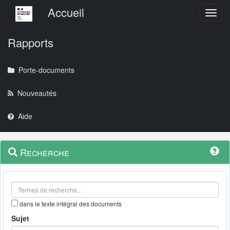
Menu principal
Accueil
Toggl
Rapports
Porte-documents
Nouveautés
Aide
Menu
Navigation
Recherche
contextuel
et
outils
annexes
dans le texte intégral des documents
Sujet