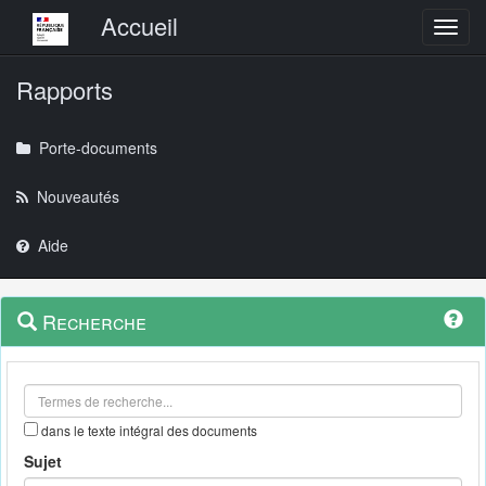
Menu principal
Accueil
Toggl
Rapports
Porte-documents
Nouveautés
Aide
Menu
Navigation
Recherche
contextuel
et
outils
annexes
dans le texte intégral des documents
Sujet