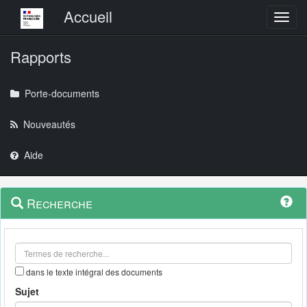
Menu principal
Accueil
Toggl
Rapports
Porte-documents
Nouveautés
Aide
Menu
Navigation
Recherche
contextuel
et
outils
annexes
dans le texte intégral des documents
Sujet