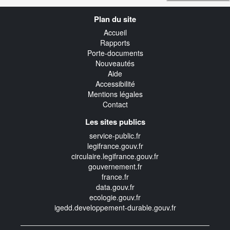
Navigation
Plan du site
transverse
Accueil
Rapports
Porte-documents
Nouveautés
Aide
Accessibilité
Mentions légales
Contact
Les sites publics
service-public.fr
legifrance.gouv.fr
circulaire.legifrance.gouv.fr
gouvernement.fr
france.fr
data.gouv.fr
ecologie.gouv.fr
igedd.developpement-durable.gouv.fr