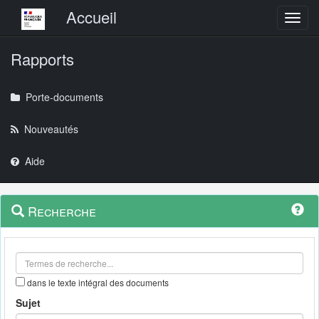
Menu principal
Accueil
Toggl
Rapports
Porte-documents
Nouveautés
Aide
Menu
Navigation
Recherche
contextuel
et
outils
annexes
dans le texte intégral des documents
Sujet