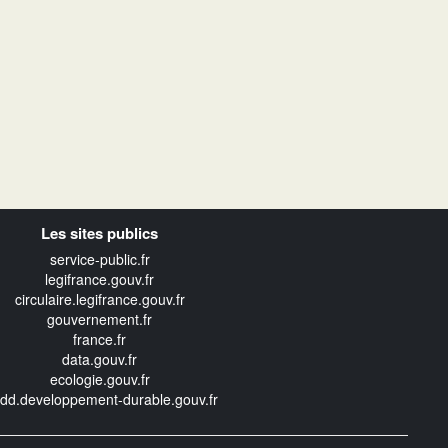
Les sites publics
service-public.fr
legifrance.gouv.fr
circulaire.legifrance.gouv.fr
gouvernement.fr
france.fr
data.gouv.fr
ecologie.gouv.fr
edd.developpement-durable.gouv.fr