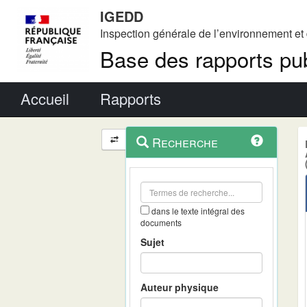
IGEDD
Inspection générale de l’environnement e
Base des rapports pub
Menu principal
Accueil
Rapports
Menu
Navigation
Recherche
contextuel
et
outils
annexes
dans le texte intégral des
documents
Sujet
Auteur physique