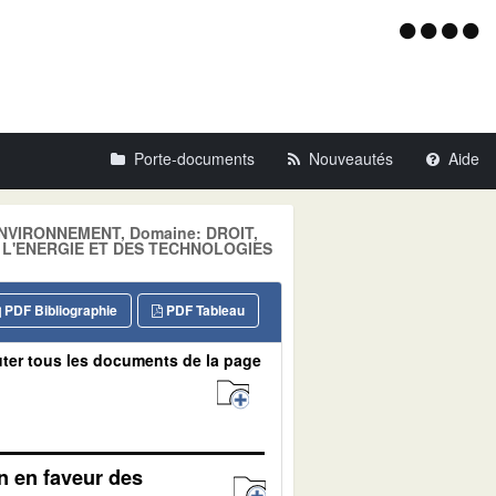
Menu
d'acce
Porte-documents
Nouveautés
Aide
: ENVIRONNEMENT, Domaine: DROIT,
E L'ENERGIE ET DES TECHNOLOGIES
PDF Bibliographie
PDF Tableau
ter tous les documents de la page
n en faveur des