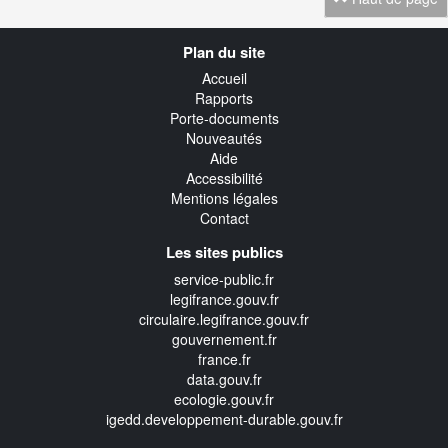
Navigation
Plan du site
transverse
Accueil
Rapports
Porte-documents
Nouveautés
Aide
Accessibilité
Mentions légales
Contact
Les sites publics
service-public.fr
legifrance.gouv.fr
circulaire.legifrance.gouv.fr
gouvernement.fr
france.fr
data.gouv.fr
ecologie.gouv.fr
igedd.developpement-durable.gouv.fr