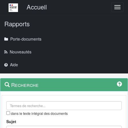
Menu principal
Accueil
Toggl
Rapports
Porte-documents
Nouveautés
Aide
Menu
Navigation
Recherche
contextuel
et
outils
annexes
dans le texte intégral des documents
Sujet