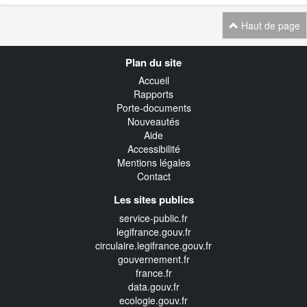
Haut de page
Navigation
Plan du site
transverse
Accueil
Rapports
Porte-documents
Nouveautés
Aide
Accessibilité
Mentions légales
Contact
Les sites publics
service-public.fr
legifrance.gouv.fr
circulaire.legifrance.gouv.fr
gouvernement.fr
france.fr
data.gouv.fr
ecologie.gouv.fr