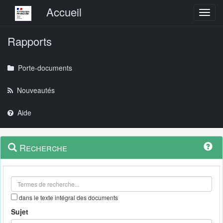
Menu principal
Accueil
Toggl
Rapports
Porte-documents
Nouveautés
Aide
Menu
Navigation
Recherche
contextuel
et
outils
annexes
dans le texte intégral des documents
Sujet