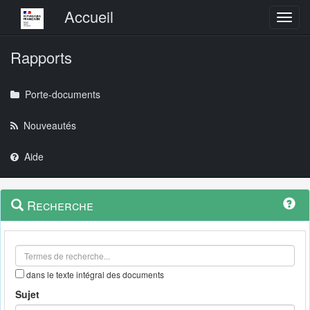
Menu principal
Accueil
Toggl
Rapports
Porte-documents
Nouveautés
Aide
Menu
Navigation
Recherche
contextuel
et
outils
annexes
dans le texte intégral des documents
Sujet