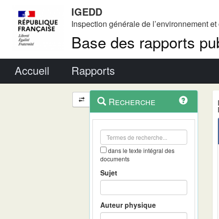
IGEDD
Inspection générale de l’environnement e
Base des rapports pub
Menu principal
Accueil
Rapports
Menu
Navigation
Recherche
contextuel
et
outils
annexes
dans le texte intégral des
documents
Sujet
Auteur physique