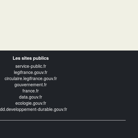
Les sites publics
service-public.fr
legifrance.gouv.fr
circulaire.legifrance.gouv.fr
gouvernement.fr
france.fr
data.gouv.fr
ecologie.gouv.fr
edd.developpement-durable.gouv.fr