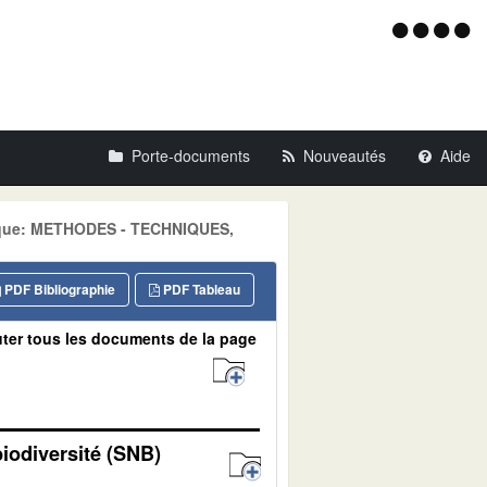
Menu
d'acce
Porte-documents
Nouveautés
Aide
atique: METHODES - TECHNIQUES,
PDF Bibliographie
PDF Tableau
ter tous les documents de la page
biodiversité (SNB)