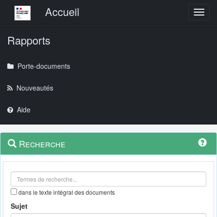
Menu principal
Accueil
Toggl
Rapports
Porte-documents
Nouveautés
Aide
Menu
Navigation
Recherche
contextuel
et
outils
annexes
dans le texte intégral des documents
Sujet