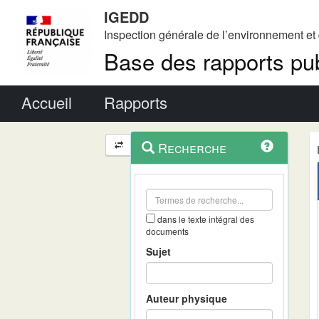
IGEDD
Inspection générale de l’environnement e
Base des rapports pub
Menu principal
Accueil
Rapports
Menu
Navigation
Recherche
contextuel
et
outils
annexes
dans le texte intégral des
documents
Sujet
Auteur physique