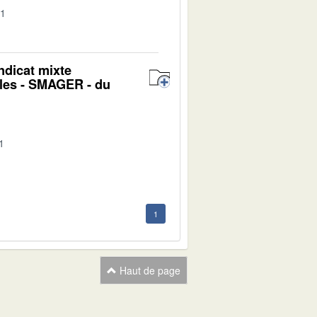
01
ndicat mixte
oles - SMAGER - du
1
1
Haut de page