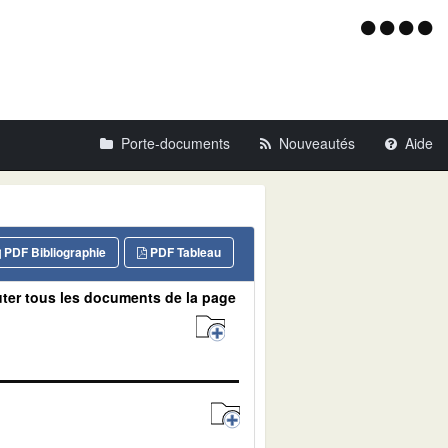
Menu
d'acce
Porte-documents
Nouveautés
Aide
PDF Bibliographie
PDF Tableau
ter tous les documents de la page