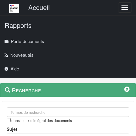
Menu principal
Accueil
Toggl
Rapports
Porte-documents
Nouveautés
Aide
Menu
Navigation
Recherche
contextuel
et
outils
annexes
dans le texte intégral des documents
Sujet